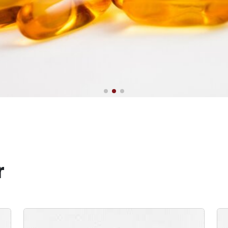
de la visita médica
fesionales de visitadores méd
www.visitamedica.com
r