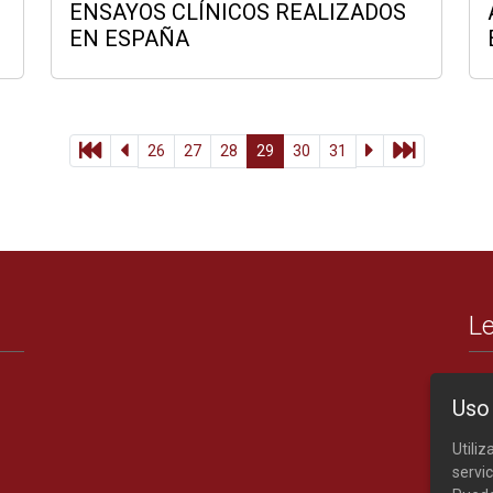
ENSAYOS CLÍNICOS REALIZADOS
EN ESPAÑA
26
27
28
29
30
31
Le
Uso
Utili
servic