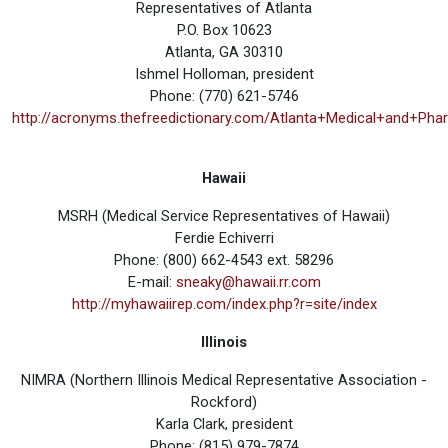
Representatives of Atlanta
P.O. Box 10623
Atlanta, GA 30310
Ishmel Holloman, president
Phone: (770) 621-5746
http://acronyms.thefreedictionary.com/Atlanta+Medical+and+Pha
Hawaii
MSRH (Medical Service Representatives of Hawaii)
Ferdie Echiverri
Phone: (800) 662-4543 ext. 58296
E-mail:
sneaky@hawaii.rr.com
http://myhawaiirep.com/index.php?r=site/index
Illinois
NIMRA (Northern Illinois Medical Representative Association -
Rockford)
Karla Clark, president
Phone: (815) 979-7874