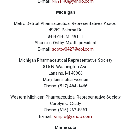
E-mail:
NKYPRO@yahoo.com
Michigan
Metro Detroit Pharmaceutical Representatives Assoc.
49252 Paloma Dr.
Belleville, MI 48111
Shannon Ostby-Myatt, president
E-mail:
sostby0427@aol.com
Michigan Pharmaceutical Representative Society
815 N. Washington Ave.
Lansing, MI 48906
Mary Ianni, chairwoman
Phone: (517) 484-1466
Western Michigan Pharmaceutical Representative Society
Carolyn O´Grady
Phone: (616) 262-8861
E-mail:
wmprs@yahoo.com
Minnesota