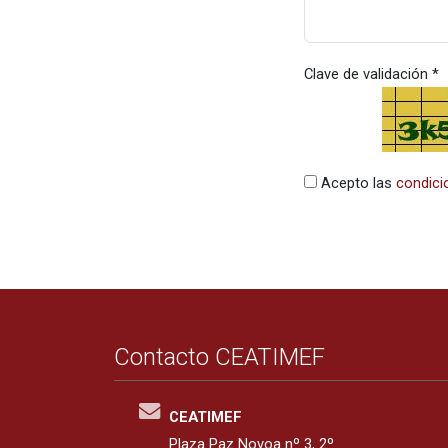
Clave de validación *
Acepto las
condici
Contacto CEATIMEF
CEATIMEF
Plaza Paz Novoa nº 3, 2º