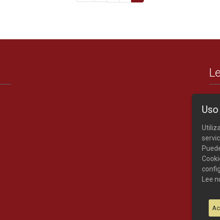
Le
Uso
Utili
servic
Puede
Cooki
confi
Lee n
Ac