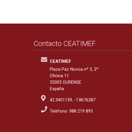
Contacto CEATIMEF
CEATIMEF
Plaza Paz Novoa nº 3, 2º
Oficina 11
32003 OURENSE
España
42.3401139, -7.8676287
Teléfono: 988 219 893