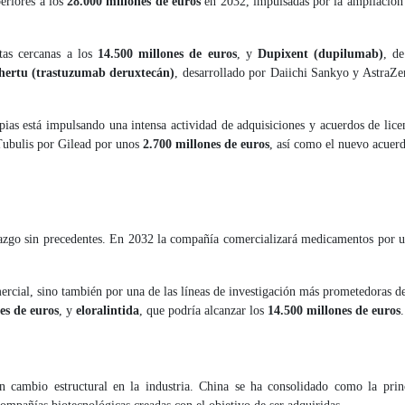
eriores a los
28.000 millones de euros
en 2032, impulsadas por la ampliación d
tas cercanas a los
14.500 millones de euros
, y
Dupixent (dupilumab)
, d
hertu (trastuzumab deruxtecán)
, desarrollado por Daiichi Sankyo y AstraZen
apias está impulsando una intensa actividad de adquisiciones y acuerdos de li
Tubulis por Gilead por unos
2.700 millones de euros
, así como el nuevo acuer
erazgo sin precedentes. En 2032 la compañía comercializará medicamentos por 
ercial, sino también por una de las líneas de investigación más prometedoras de
es de euros
, y
eloralintida
, que podría alcanzar los
14.500 millones de euros
.
un cambio estructural en la industria. China se ha consolidado como la prin