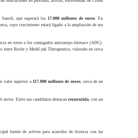
e indicaciones en psoriasis, artritis, enfermedad de Crohn
e Sanofi, que superará los
17.000 millones de euros
. En
eca, cuyo crecimiento estará ligado a la ampliación de sus
cencia en torno a los conjugados anticuerpo-fármaco (ADC).
do entre Roche y MediLink Therapeutics, valorado en cerca
un valor superior a
117.000 millones de euros
, cerca de un
l sector. Entre sus candidatos destacan
retatrutida
, con un
cipal fuente de activos para acuerdos de licencia con las