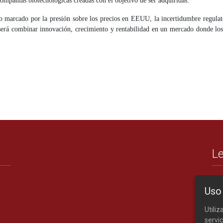
ompañías biotecnológicas creadas con el objetivo de ser adquiridas.
o marcado por la presión sobre los precios en EEUU, la incertidumbre regulat
s será combinar innovación, crecimiento y rentabilidad en un mercado donde l
Le
Uso
Utili
servic