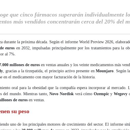
ge que cinco fármacos superarán individualmente los
mentos más vendidos concentrarán cerca del 20% del 
za durante la próxima década. Según el informe World Preview 2026, elaborado
 de euros
en 2032, impulsadas principalmente por los tratamientos para la obe
ior al 7%.
7.000 millones de euros
en ventas anuales y los veinte medicamentos más vend
ly
, gracias a la tirzepatida, el principio activo presente en
Mounjaro
. Según l
e en el medicamento con mayor facturación de la historia.
tamiento oral para la obesidad que la compañía espera incorporar al mercado. 
os del mundo. Mientras tanto,
Novo Nordisk
verá cómo
Ozempic
y
Wegovy
q
illones de euros
en ventas.
nen su peso
iendo uno de los principales motores de crecimiento del sector. El informe sit