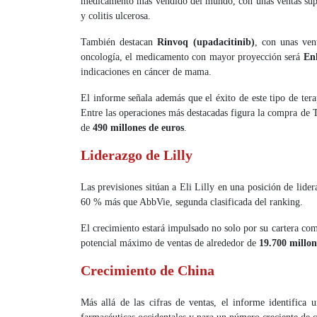
medicamento más vendido del mundo, con unas ventas sup
y colitis ulcerosa.
También destacan
Rinvoq (upadacitinib)
, con unas ven
oncología, el medicamento con mayor proyección será
En
indicaciones en cáncer de mama.
El informe señala además que el éxito de este tipo de ter
Entre las operaciones más destacadas figura la compra de 
de
490 millones de euros
.
Liderazgo de Lilly
Las previsiones sitúan a Eli Lilly en una posición de lid
60 % más que AbbVie, segunda clasificada del ranking.
El crecimiento estará impulsado no solo por su cartera com
potencial máximo de ventas de alrededor de
19.700 millon
Crecimiento de China
Más allá de las cifras de ventas, el informe identifica 