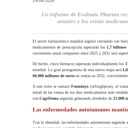
29/06/2026
Un informe de Evaluate Pharma reco
anuales y los veinte medica
El sector farmacéutico mundial seguirá creciendo con fuer
medicamentos de prescripción superarán los
1,7 billones
crecimiento anual compuesto entre 2025 y 2032 será super
De hecho, cinco fármacos superarán individualmente los
1
mundial. La gran protagonista de esta nueva etapa será
Lil
60.000 millones de euros
en ventas en 2032, convirtiéndos
A este éxito se sumará
Foundayo
(orforglipron), el tra
mitad de las ventas de los diez medicamentos más vendid
con
CagriSema
seguirán generando alrededor de
21.000 m
Las enfermedades autoinmunes mantie
Tras la obesidad, las enfermedades autoinmunes seguirán s