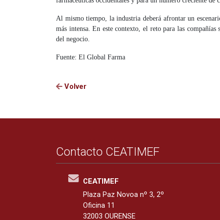
farmacéuticas occidentales y para un número creciente de c
Al mismo tiempo, la industria deberá afrontar un escenari
más intensa. En este contexto, el reto para las compañía
del negocio.
Fuente: El Global Farma
Volver
Contacto CEATIMEF
CEATIMEF
Plaza Paz Novoa nº 3, 2º
Oficina 11
32003 OURENSE