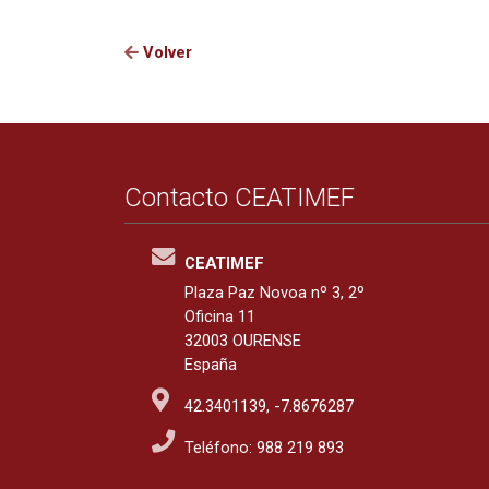
Volver
Contacto CEATIMEF
CEATIMEF
Plaza Paz Novoa nº 3, 2º
Oficina 11
32003 OURENSE
España
42.3401139, -7.8676287
Teléfono: 988 219 893