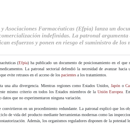
y Asociaciones Farmacéuticas (Efpia) lanza un docume
comercialización indefinidas. La patronal argumenta 
ican esfuerzos y ponen en riesgo el suministro de los
acéuticas (
Efpia
) ha publicado un documento de posicionamiento en el que r
medicamentos. La patronal sectorial defendió la necesidad de avanzar hacia 
 que evite retrasos en el acceso de los
pacientes
a los tratamientos.
enta una alta divergencia. Mientras regiones como Estados Unidos,
Japón
o
Ca
r este mismo criterio en todos los Estados miembros de la
Unión Europea
. En
vo datos que no experimentaron ninguna variación.
 se convirtieron en un procedimiento redundante. La patronal explicó que los ob
 ciclo de vida del producto mediante herramientas modernas como las inspeccio
postautorización. Además, los organismos reguladores disponen de la potestad l