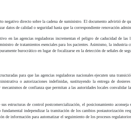
o negativo directo sobre la cadena de suministro. El documento advirtió de que
izar datos de calidad o seguridad hasta que la correspondiente renovación admini
ivo en las agencias reguladoras incrementan el peligro de caducidad de las li
uministro de tratamientos esenciales para los pacientes. Asimismo, la industria c
uramente burocrático en lugar de focalizarse en la detección de señales de segu
ructuradas para que las agencias reguladoras nacionales ejecuten una transic
nistrativa o autorizaciones indefinidas, sustituyendo la entrega de dosieres 
 mecanismos de confianza que permitan a las autoridades locales convalidar las
sus estructuras de control postcomercialización, el posicionamiento aconseja 
ó fundamental independizar la tramitación de los cambios postautorización res
stión de información para automatizar el seguimiento de los procesos regulatorios