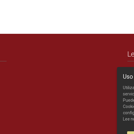
Le
Uso
Utili
servic
Puede
Cooki
confi
Lee n