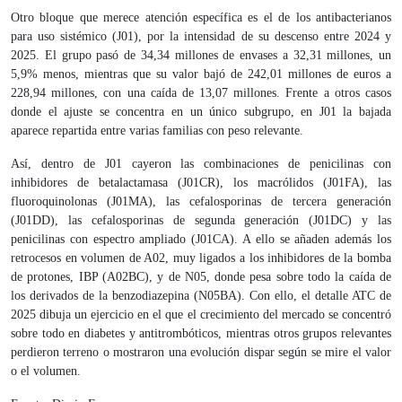
Otro bloque que merece atención específica es el de los antibacterianos
para uso sistémico (J01), por la intensidad de su descenso entre 2024 y
2025. El grupo pasó de 34,34 millones de envases a 32,31 millones, un
5,9% menos, mientras que su valor bajó de 242,01 millones de euros a
228,94 millones, con una caída de 13,07 millones. Frente a otros casos
donde el ajuste se concentra en un único subgrupo, en J01 la bajada
aparece repartida entre varias familias con peso relevante.
Así, dentro de J01 cayeron las combinaciones de penicilinas con
inhibidores de betalactamasa (J01CR), los macrólidos (J01FA), las
fluoroquinolonas (J01MA), las cefalosporinas de tercera generación
(J01DD), las cefalosporinas de segunda generación (J01DC) y las
penicilinas con espectro ampliado (J01CA). A ello se añaden además los
retrocesos en volumen de A02, muy ligados a los inhibidores de la bomba
de protones, IBP (A02BC), y de N05, donde pesa sobre todo la caída de
los derivados de la benzodiazepina (N05BA). Con ello, el detalle ATC de
2025 dibuja un ejercicio en el que el crecimiento del mercado se concentró
sobre todo en diabetes y antitrombóticos, mientras otros grupos relevantes
perdieron terreno o mostraron una evolución dispar según se mire el valor
o el volumen.