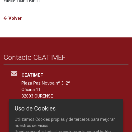
Fuente: Diario Farma
Volver
Contacto CEATIMEF
CEATIMEF
Plaza Paz Novoa nº 3, 2º
Oficina 11
32003 OURENSE
España
Uso de Cookies
42.3401139, -7.8676287
Utilizamos Cookies propias y de terceros para mejorar
Teléfono: 988 219 893
nuestros servicios.
Puedes aceptar todas las cookies pulsando el botón