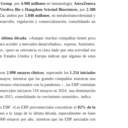
l Group
, por
4.900 millones
en inmunología;
AstraZeneca
;
Verdiva Bio y Hangzhou Sciwind Biosciences
, por
2.300
 Co
, ambos por
1.840 millones
, en metabolismo/obesidad y
esarrollo, regulación y comercialización, consolidando un
a última década
. «Aunque muchas compañías tienen poca
para acceder a mercados desarrollados», expresa. Asimismo,
s, «pero su relevancia es clara dado que esta actividad era
 en Estados Unidos y Europa indican que algunas de estas
aron
2.090 ensayos clínicos
, superando los
1.254 iniciados
nsayos, mientras que las grandes compañías muestran una
 retrasos relacionados con la pandemia—, las EBP continúan
merciales iniciaron 518 ensayos en 2024, una disminución
en 2015, consolidando su crecimiento sostenido», indica.
las EBP. «Las EBP precomerciales concentran el
82% de la
es a lo largo de la última década, especialmente en fases
 900 ensayos por año, mientras que las EBP asociadas con