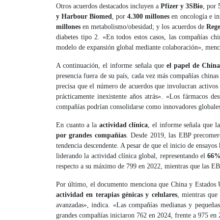
Otros acuerdos destacados incluyen a
Pfizer y 3SBio
, por
y Harbour Biomed
, por
4.300 millones
en oncología e i
millones
en metabolismo/obesidad; y los acuerdos de
Rege
diabetes tipo 2. «En todos estos casos, las compañías ch
modelo de expansión global mediante colaboración», menc
A continuación, el informe señala que
el papel de China
presencia fuera de su país, cada vez más compañías chinas
precisa que el número de acuerdos que involucran activos d
prácticamente inexistente años atrás». «Los fármacos de
compañías podrían consolidarse como innovadores globales e
En cuanto a la
actividad clínica
, el informe señala que 
por grandes compañías
. Desde 2019, las EBP precomerc
tendencia descendente. A pesar de que el inicio de ensayo
liderando la actividad clínica global, representando el
66% 
respecto a su máximo de 799 en 2022, mientras que las EBP
Por último, el documento menciona que China y Estados Un
actividad en terapias génicas y celulares
, mientras que
avanzadas», indica. «Las compañías medianas y pequeñas 
grandes compañías iniciaron 762 en 2024, frente a 975 en 