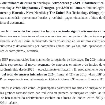
5.700 millones de euros
en oncología;
AstraZeneca y CSPC Pharmaceutica
nmunología;
Vor Biopharma y Remegen
, por
3.900 millones
en inmunología
neron y Hansoh
y
Novo Nordisk y The United Bio-Technology (Hengqin)
inas mantendrán operaciones locales y recibirán pagos vinculados a hitos de d
iona el documento.
 en la innovación farmacéutica ha ido creciendo significativamente en l
 licencian sus activos innovadores o se asocian con compañías internacionales 
esarrollados en China ha mostrado cierta volatilidad en los últimos cuatro año
scubiertos y desarrollados por compañías chinas que ya han sido aprobados
n el corto plazo», certifica.
las EBP precomerciales han mantenido su posición de liderazgo. En 2024 inici
iales representan el mayor segmento de empresas en número de inicios de e
s ha disminuido desde 2021 —especialmente en Fases I y II, probablemente por
del total de ensayos iniciados en 2024
, frente al 42% en 2015. «Las EBP co
 con experiencia exclusivamente en China iniciaron 694 ensayos, frente a 111 
idos se consolidan como los principales países para los sitios de ensayo de 
 las grandes farmacéuticas han reducido su número de ensayos en todas las fas
se han mantenido relativamente estables en número de inicios, entre 700 y
2021», añade.