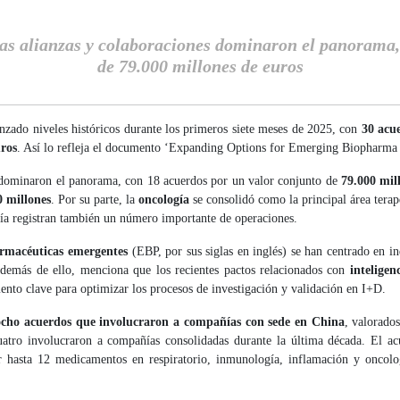
s alianzas y colaboraciones dominaron el panorama, 
de 79.000 millones de euros
anzado niveles históricos durante los primeros siete meses de 2025, con
30 acu
uros
. Así lo refleja el documento ‘Expanding Options for Emerging Biopharma 
ominaron el panorama, con 18 acuerdos por un valor conjunto de
79.000 mil
0 millones
. Por su parte, la
oncología
se consolidó como la principal área terap
gía registran también un número importante de operaciones.
rmacéuticas emergentes
(EBP, por sus siglas en inglés) se han centrado en in
Además de ello, menciona que los recientes pactos relacionados con
inteligenc
ento clave para optimizar los procesos de investigación y validación en I+D.
ocho acuerdos que involucraron a compañías con sede en China
, valorado
cuatro involucraron a compañías consolidadas durante la última década. El 
ar hasta 12 medicamentos en respiratorio, inmunología, inflamación y onco