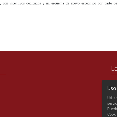
e
, con incentivos dedicados y un esquema de apoyo específico por parte d
Le
Uso
Utili
servic
Puede
Cooki